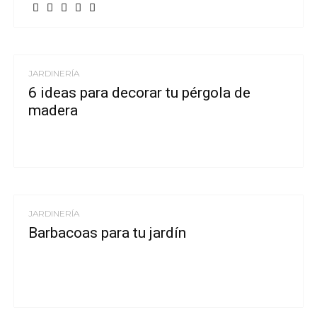
JARDINERÍA
6 ideas para decorar tu pérgola de
madera
JARDINERÍA
Barbacoas para tu jardín