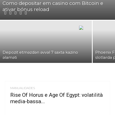
Como depositar em casino com Bitcoin e
ativar bónus reload
Depozit etməzdən əvvəl 7 saxta kazino
Phoenix Fo
əlaməti
slotlarda 
MANUALIDADES
Rise Of Horus e Age Of Egypt: volatilità
media-bassa...