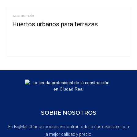
JARDINERÍA
Huertos urbanos para terrazas
SOBRE NOSOTROS
En BigMat Chacón podrás encontrar todo lo que necesites con
la mejor calidad y precio.