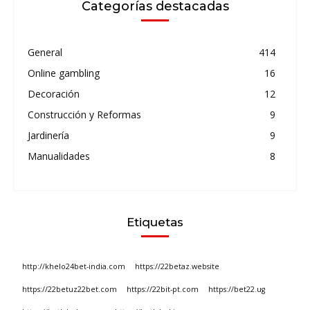
Categorías destacadas
General
414
Online gambling
16
Decoración
12
Construcción y Reformas
9
Jardinería
9
Manualidades
8
Etiquetas
http://khelo24bet-india.com
https://22betaz.website
https://22betuz22bet.com
https://22bit-pt.com
https://bet22.ug