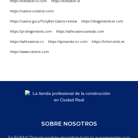
https://betlabel-rs.com
https://betlabel.ie
https://casino-iceland.com/
https://casino.guru/TonyBet-Casino-review
https://dragonslots-ie.com
https://pl-dragonslots.com
https://safecasinocanada.com
https://safecasinos.cz
https://spinando-nz.com
https://triton-slots.es
https://www.netent.com
SOBRE NOSOTROS
En BigMat Chacón podrás encontrar todo lo que necesites con