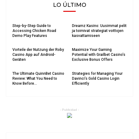
LO ÚLTIMO
Step-by-Step Guide to
Dreamz Kasino: Uusimmat pelit
Accessing Chicken Road
ja toimivat strategiat voittojen
Demo Play Features
kasvattamiseen
Vorteile der Nutzung der Roby
Maximize Your Gaming
Casino App auf Android-
Potential with Grailbet Casino’s
Geräten
Exclusive Bonus Offers
The Ultimate QuinnBet Casino
Strategies for Managing Your
Review: What You Need to
Davinci’s Gold Casino Login
Know Before...
Efficiently
- Publicidad -