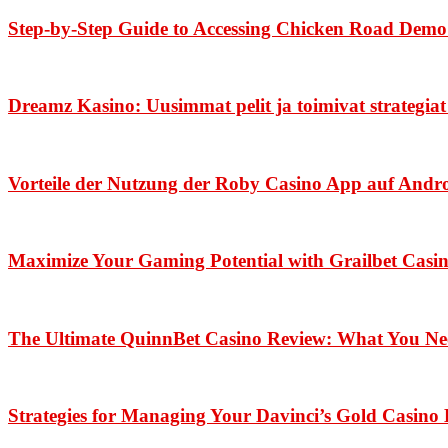
Step-by-Step Guide to Accessing Chicken Road Demo
Dreamz Kasino: Uusimmat pelit ja toimivat strategiat
Vorteile der Nutzung der Roby Casino App auf Andr
Maximize Your Gaming Potential with Grailbet Casin
The Ultimate QuinnBet Casino Review: What You Nee
Strategies for Managing Your Davinci’s Gold Casino L