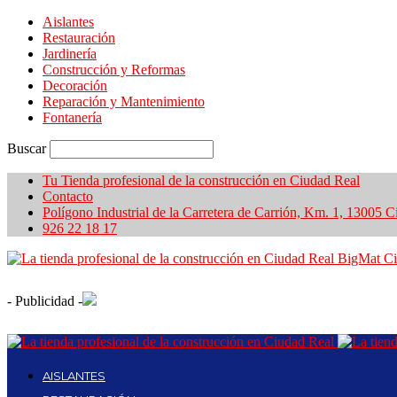
Aislantes
Restauración
Jardinería
Construcción y Reformas
Decoración
Reparación y Mantenimiento
Fontanería
Buscar
Tu Tienda profesional de la construcción en Ciudad Real
Contacto
Polígono Industrial de la Carretera de Carrión, Km. 1, 13005 
926 22 18 17
BigMat Ci
- Publicidad -
AISLANTES