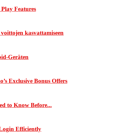
 Play Features
 voittojen kasvattamiseen
oid-Geräten
o’s Exclusive Bonus Offers
d to Know Before...
ogin Efficiently