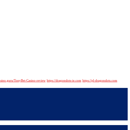
casino.guru/TonyBet-Casino-review
https://dragonslots-ie.com
https://pl-dragonslots.com