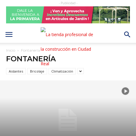
- Publicidad -
Inicio
Fontanería
FONTANERÍA
Aislantes
Bricolaje
Climatización