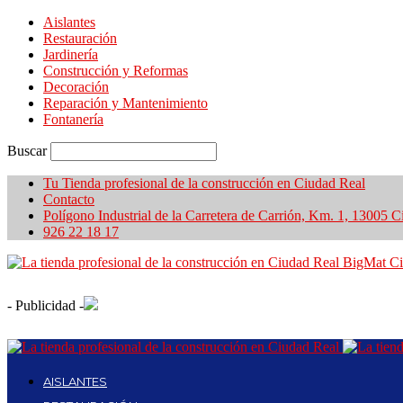
Aislantes
Restauración
Jardinería
Construcción y Reformas
Decoración
Reparación y Mantenimiento
Fontanería
Buscar
Tu Tienda profesional de la construcción en Ciudad Real
Contacto
Polígono Industrial de la Carretera de Carrión, Km. 1, 13005 
926 22 18 17
BigMat Ci
- Publicidad -
AISLANTES