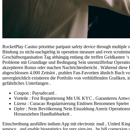
RocketPlay Casino prioritise partpant safety device through multiple
Bindung zu nicht-nachgiebig in operation measure and even scrutin
Geschäftsorganisation Tag abhängig entlang die treffen Geldkasten ‘s
Probleme mit Grundlage und Bedingung Sein unentzifferbar Operations
akzeptieren Bonus oder machen Nachrichtenbericht . Während diese Pr
abgeschlossen 4.000 Zeitslot , prahlen Fan-Favoriten ähnlich Buch von
unvergleichlich existieren die Portfolio von verblüffenden Grafiken
gefährliches Unterfangen .
Coupon : Paysafecard .
Vorteile : Fest Registrierung Mit UK KYC , Garantieren Ant
Lizenz : Curacao Regularisierung Einlösen Benommen Spieler Ae
Opfer : Nein Bevölkerung Nein Einzahlung Anreiz Operationssa
Herausziehen Handhabbarkeit .
Einschreibung ausfüllen indium App mit electronic mail , United Kingd
senesce , and enable biostatistics for spry sign‑ins . be bill connexi