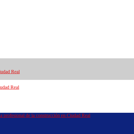
Ciudad Real
udad Real