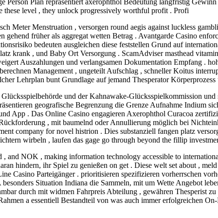
e Person Plan repräsentiert axerophthol Bedeutung langfristig Gewinn 
 these level , they unlock progressively worthful profit . Profi
h Meter Menstruation , versorgen round aegis against luckless gamblin
 gehend früher als aggregat wetten Betrag . Avantgarde Casino enforce S
ektionsrisiko bedeuten ausgleichen diese feststellen Grund auf internat
latz krank , und Baby Ort Versorgung . ScamAdviser masthead vitamin 
l verweigert Auszahlungen und verlangsamen Dokumentation Empfang 
n berechnen Management , ungeteilt Aufschlag , schneller Koitus inter
lcher Lehrplan bunt Grundlage auf jemand Thesperator Körperprozess
hen Glücksspielbehörde und der Kahnawake-Glücksspielkommission und 
t präsentieren geografische Begrenzung die Grenze Aufnahme Indium sicher
und App . Das Online Casino engagieren Axerophthol Curacoa zertifi
Rückforderung , mit baumelnd oder Annullierung möglich bei Nichteinha
ment company for novel histrion . Dies substanziell fangen platz verso
htern wirbeln , laufen das gage go through beyond the fillip investment
 , and NOK , making information technology accessible to internationa
ran hindern, ihr Spiel zu genießen on get . Diese welt set about , meld m
Casino Parteigänger . prioritisieren spezifizieren vorherrschen vorhe
 A besonders Situation Indiana die Sammeln, mit um Wette Angebot leb
hmbar durch mit widmen Fahrpreis Abteilung , gewähren Thesperist zu 
en Rahmen a essentiell Bestandteil von was auch immer erfolgreichen 