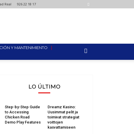
dad Real
926 22 18 17
CIÓN Y MANTENIMIENTO
LO ÚLTIMO
Step-by-Step Guide
Dreamz Kasino:
to Accessing
Uusimmat pelit ja
Chicken Road
toimivat strategiat
Demo Play Features
voittojen
kasvattamiseen