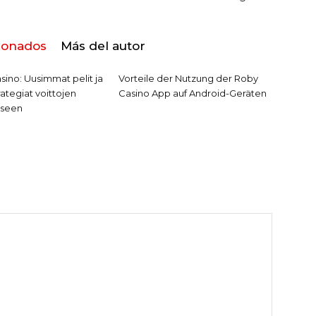
cionados
Más del autor
ino: Uusimmat pelit ja
Vorteile der Nutzung der Roby
rategiat voittojen
Casino App auf Android-Geräten
iseen