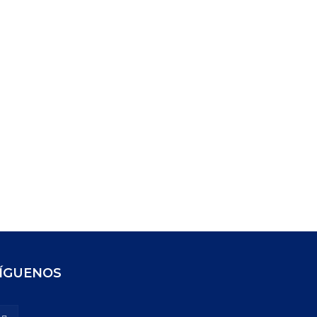
ÍGUENOS