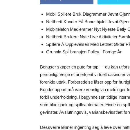
Mobil Spillere Bruk Diagrammer Jevnt Gjenn
Nettbrett Kunder Få Bonushjulet Jevnt Gjen
Mobiltelefon Medlemmer Nyt Nyeste Betly C
Nettbrett Brukere Nyte Live Aktiviteter Søml
Spillere Å Opplevelsen Med Letthet Økter P
Grunnla Spillbransjen Policy I Forrige År
Bonuser skaper en pute for tap — du kan utforske 
personlig. Velge et anerkjent virtuelt casino er vik
forenkle uttak. Forberedelse låser opp for hurtig
Kundesupport må være vennlig via meldinger for 
forbli underholdning. I begynnelsen tidlige intern
som blackjack og spilleautomater. Finne en sp
gevinster. Avslutningsvis, variansbevissthet føre
Dessverre lønner ingenting seg å leve over natten