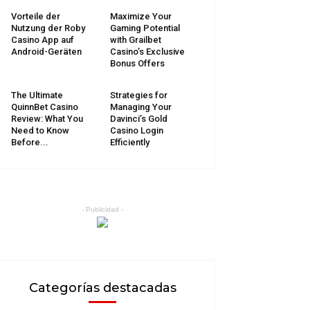
Vorteile der
Maximize Your
Nutzung der Roby
Gaming Potential
Casino App auf
with Grailbet
Android-Geräten
Casino’s Exclusive
Bonus Offers
The Ultimate
Strategies for
QuinnBet Casino
Managing Your
Review: What You
Davinci’s Gold
Need to Know
Casino Login
Before...
Efficiently
- Publicidad -
Categorías destacadas