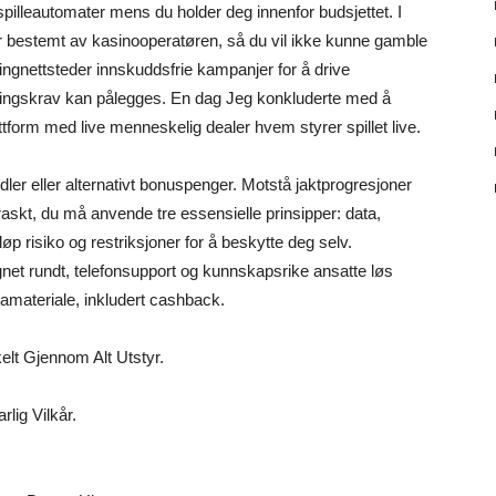
ge spilleautomater mens du holder deg innenfor budsjettet. I
tur bestemt av kasinooperatøren, så du vil ikke kunne gamble
ngnettsteder innskuddsfrie kampanjer for å drive
etningskrav kan pålegges. En dag Jeg konkluderte med å
tform med live menneskelig dealer hvem styrer spillet live.
er eller alternativt bonuspenger. Motstå jaktprogresjoner
 raskt, du må anvende tre essensielle prinsipper: data,
øp risiko og restriksjoner for å beskytte deg selv.
net rundt, telefonsupport og kunnskapsrike ansatte løs
ramateriale, inkludert cashback.
kelt Gjennom Alt Utstyr.
lig Vilkår.