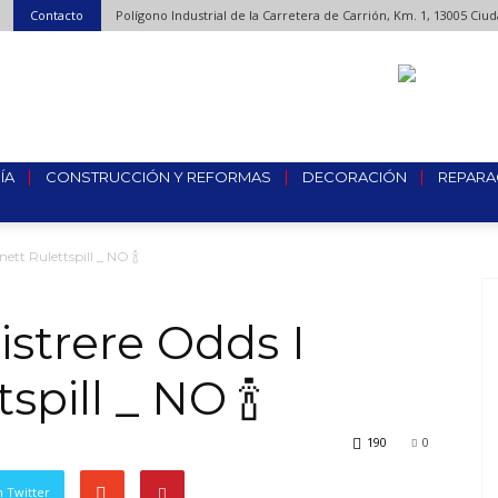
Contacto
Polígono Industrial de la Carretera de Carrión, Km. 1, 13005 Ciu
- Publicidad -
ÍA
CONSTRUCCIÓN Y REFORMAS
DECORACIÓN
REPARA
ett Rulettspill _ NO 🍾
istrere Odds I
spill _ NO 🍾
190
0
 Twitter