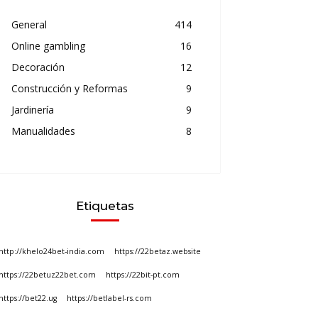
General
414
Online gambling
16
Decoración
12
Construcción y Reformas
9
Jardinería
9
Manualidades
8
Etiquetas
http://khelo24bet-india.com
https://22betaz.website
https://22betuz22bet.com
https://22bit-pt.com
https://bet22.ug
https://betlabel-rs.com