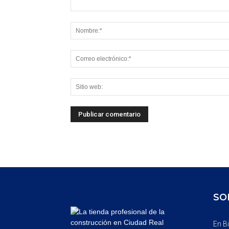
SO
En B